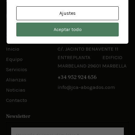
conocimientos del sistema legal y fiscal.
Ajustes
Aceptar todo
Enlaces
Contacto
Inicio
C/. JACINTO BENAVENTE 11
ENTREPLANTA EDIFICIO
Equipo
MARBELAND 29601 MARBELLA
Servicios
+34 952 924 656
Alianzas
info@jca-abogados.com
Noticias
Contacto
Newsletter