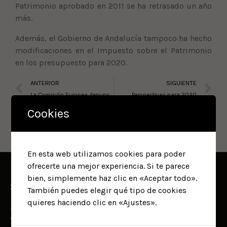
Patrimonio aprobado en 2011 se ha retrasado un año
más.
Además, el Gobierno de Andalucía tampoco ha hecho
modificaciones en el Impuesto sobre el Patrimonio
en los presupuesto para 2020.
ANTERIOR
SIGUIENTE
La Comisión Europea denuncia a España ante el Tribunal de Justicia de la Unión Europea por el «Modelo 720»
Perspectivas para 2020
Cookies
En esta web utilizamos cookies para poder
ofrecerte una mejor experiencia. Si te parece
bien, simplemente haz clic en «Aceptar todo».
Sobre nosotros
También puedes elegir qué tipo de cookies
quieres haciendo clic en «Ajustes».
JC&A ABOGADOS, (Javier Carretero y Asociados), es una firma
de Abogados y Economistas con amplia experiencia y sólidos