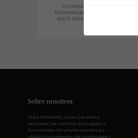
LICENCIADO EN CIENCIAS
ECONÓMICAS Y EMPRESARIALES.
SOCIO DEPARTAMENTO FISCAL.
Sobre nosotros
JC&A ABOGADOS, (Javier Carretero y
Asociados), es una firma de Abogados y
Economistas con amplia experiencia y
sólidos conocimientos del sistema legal y