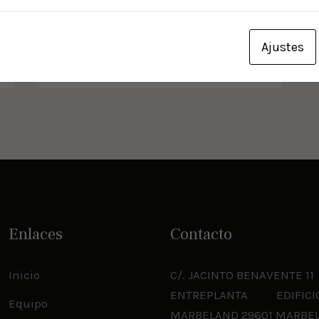
ABOGADO. SOCIO FUNDADOR. SOCIO
DIRECTOR.
Ajustes
Enlaces
Contacto
Inicio
C/. JACINTO BENAVENTE 11
ENTREPLANTA EDIFICI
Equipo
MARBELAND 29601 MARBE